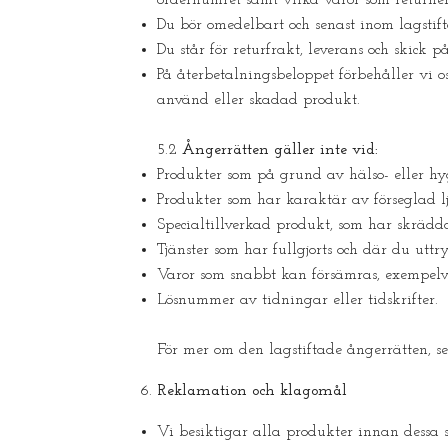
Du bör omedelbart och senast inom lagstif
Du står för returfrakt, leverans och skick
På återbetalningsbeloppet förbehåller vi
använd eller skadad produkt.
5.2
Ångerrätten gäller inte vid:
Produkter som på grund av hälso- eller hy
Produkter som har karaktär av förseglad lj
Specialtillverkad produkt, som har skräddar
Tjänster som har fullgjorts och där du uttr
Varor som snabbt kan försämras, exempelvi
Lösnummer av tidningar eller tidskrifter.
För mer om den lagstiftade ångerrätten, s
Reklamation och klagomål
Vi besiktigar alla produkter innan dessa s