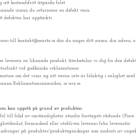
att kostnadsfritt åtgärda felet.
ännande innan du returnerar en defekt vara.
t defekten har upptäckts.
eras till
kontakt@marta.se
där du anger ditt namn, din adress, e
ller leverera en liknande produkt, återbetalar vi dig för den def
returfrakt vid godkända reklamationer.
amation om det visar sig att varan inte är felaktig i enlighet m
llmänna Reklamationsnämnden, se arn.se.
 som kan uppstå på grund av produkten.
/fel till följd av omständigheter utanför företagets rådande (For
hetsbeslut, förminskad eller utebliven leverans från leverantör.
rändringar på produkter/produktegenskaper som ändrats av respek