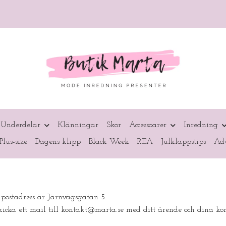
Underdelar
Klänningar
Skor
Accessoarer
Inredning
Plus-size
Dagens klipp
Black Week
REA
Julklappstips
Adv
s postadress är Järnvägsgatan 5.
icka ett mail till
kontakt@marta.se
med ditt ärende och dina kont