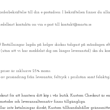
orderbekräftelse till din e-postadress. I bekräftelsen finner du all
edelbart kontakta oss via e-post till
kontakt@marta.se
.
 Beställningar lagda på helger skickas tidigast på måndagen eft
 (utan att vi har meddelat dig om längre leveranstid) ska du kon
 priser är inklusive 25% moms.
 av prisändring från leverantör, feltryck i prislistan samt felakti
ut för att hantera ditt köp i vår butik. Kustom Checkout är e
toder och leveransalternativ finns tillgängliga.
ar inte betalningar direkt; Kustom tillhandahåller gränssnittet