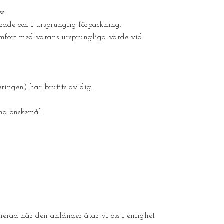
s.
erade och i ursprunglig förpackning.
ämfört med varans ursprungliga värde vid
ringen) har brutits av dig.
ina önskemål.
ierad när den anländer åtar vi oss i enlighet