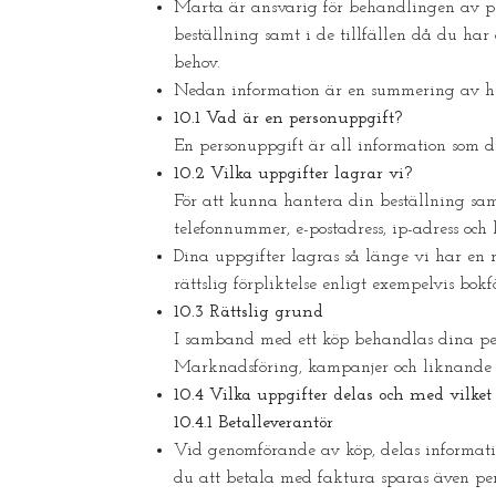
Marta är ansvarig för behandlingen av pe
beställning samt i de tillfällen då du ha
behov.
Nedan information är en summering av h
10.1 Vad är en personuppgift?
En personuppgift är all information som dir
10.2 Vilka uppgifter lagrar vi?
För att kunna hantera din beställning samt
telefonnummer, e-postadress, ip-adress och 
Dina uppgifter lagras så länge vi har en rä
rättslig förpliktelse enligt exempelvis bok
10.3 Rättslig grund
I samband med ett köp behandlas dina pers
Marknadsföring, kampanjer och liknande ut
10.4 Vilka uppgifter delas och med vilket
10.4.1 Betalleverantör
Vid genomförande av köp, delas informatio
du att betala med faktura sparas även pe