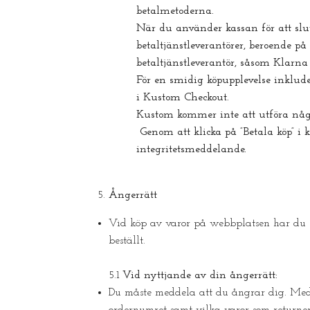
betalmetoderna.
När du använder kassan för att slut
betaltjänstleverantörer, beroende p
betaltjänstleverantör, såsom Klarna 
För en smidig köpupplevelse inklud
i Kustom Checkout.
Kustom kommer inte att utföra någo
Genom att klicka på ”Betala köp” i
integritetsmeddelande.
Ångerrätt
Vid köp av varor på webbplatsen har du s
beställt.
5.1
Vid nyttjande av din ångerrätt:
Du måste meddela att du ångrar dig. Medd
ordernumret samt vilka varor som returner