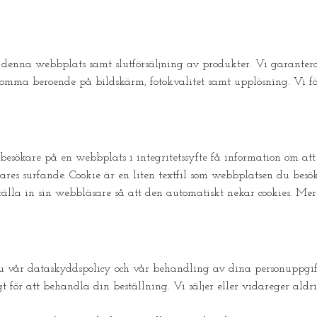
på denna webbplats samt slutförsäljning av produkter. Vi garanter
komma beroende på bildskärm, fotokvalitet samt upplösning. Vi för
besökare på en webbplats i integritetssyfte få information om att
ares surfande. Cookie är en liten textfil som webbplatsen du besök
t ställa in sin webbläsare så att den automatiskt nekar cookies. M
 vår dataskyddspolicy och vår behandling av dina personuppgifte
 för att behandla din beställning. Vi säljer eller vidareger aldrig