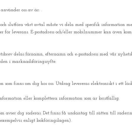
 använder oss av är: .
 och slutföra vårt avtal måste vi dela med specifik information m
r för leverans. E-postadress och/eller mobilnummer kan även kom
sbrev delas förnamn, efternamn och e-postadress med vår nyhetsbr
den i marknadsföringssyfte.
n som finns om dig hos oss. Utdrag levereras elektroniskt i ett läs
nformation eller komplettera information som är bristfällig.
m avser dig raderas. Det finns få undantag till rätten till raderin
 (exempelvis enligt bokföringslagen).