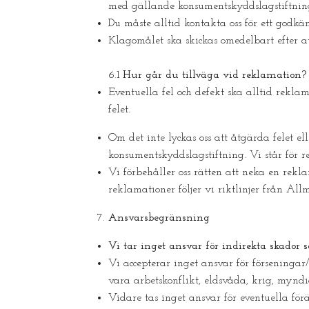
med gällande konsumentskyddslagstiftning 
Du måste alltid kontakta oss för ett godk
Klagomålet ska skickas omedelbart efter at
6.1
Hur går du tillväga vid reklamation?
Eventuella fel och defekt ska alltid reklam
felet.
Om det inte lyckas oss att åtgärda felet e
konsumentskyddslagstiftning. Vi står för 
Vi förbehåller oss rätten att neka en rekl
reklamationer följer vi riktlinjer från A
Ansvarsbegränsning
Vi tar inget ansvar för indirekta skador
Vi accepterar inget ansvar för förseningar
vara arbetskonflikt, eldsvåda, krig, myndig
Vidare tas inget ansvar för eventuella fö