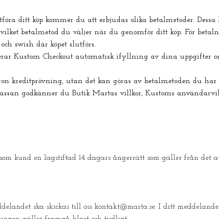
föra ditt köp kommer du att erbjudas olika betalmetoder. Dessa 
å vilket betalmetod du väljer när du genomför ditt köp. För betal
och swish där köpet slutförs.
erar Kustom Checkout automatisk ifyllning av dina uppgifter om
n kreditprövning, utan det kan göras av betalmetoden du har v
 kassan godkänner du Butik Martas villkor, Kustoms användarvill
om kund en lagstiftad 14 dagars ångerrätt som gäller från det a
elandet ska skickas till oss
kontakt@marta.se
. I ditt meddelande
ingen gäller framgå klart och tydligt.