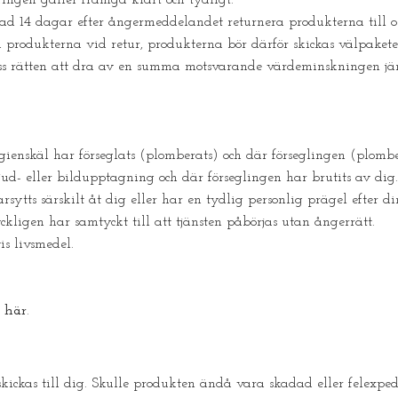
tad 14 dagar efter ångermeddelandet returnera produkterna till os
 på produkterna vid retur, produkterna bör därför skickas välpaket
 oss rätten att dra av en summa motsvarande värdeminskningen j
gienskäl har förseglats (plomberats) och där förseglingen (plombe
ud- eller bildupptagning och där förseglingen har brutits av dig.
sytts särskilt åt dig eller har en tydlig personlig prägel efter d
yckligen har samtyckt till att tjänsten påbörjas utan ångerrätt.
s livsmedel.
e
här
.
kickas till dig. Skulle produkten ändå vara skadad eller felexped