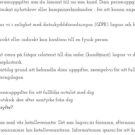
rsonuppgifter som du lämnat till oss som kund. Dina personuppgi
r önskat nyhetsbrev eller kampanjerbjudanden - för att kunna an
ur vi i enlighet med
dataskyddsförordningen
(GDPR) lagrar och b
ekt eller indirekt kan hänföras till en fysisk person.
 svara på frågor relaterat till din order (kundtjänst) lagrar vi d
köphistorik.
ttslig grund att behandla dina uppgifter, exempelvis för att fullfö
föringslagen.
onuppgifter för att fullfölja avtalet med dig.
skick sker efter samtycke från dig.
 syfte?
n med vår betalleverantör. Det som lagras är förnamn, efternamn,
rsonnummer hos betalleverantören. Informationen sparas för att k