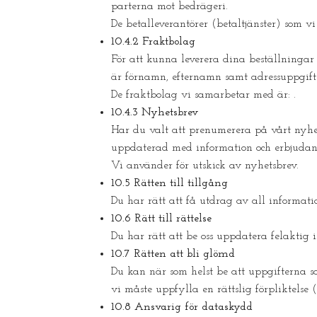
parterna mot bedrägeri.
De betalleverantörer (betaltjänster) som vi
10.4.2 Fraktbolag
För att kunna leverera dina beställningar
är förnamn, efternamn samt adressuppgifte
De fraktbolag vi samarbetar med är: .
10.4.3 Nyhetsbrev
Har du valt att prenumerera på vårt nyhet
uppdaterad med information och erbjudan
Vi använder för utskick av nyhetsbrev.
10.5 Rätten till tillgång
Du har rätt att få utdrag av all informatio
10.6 Rätt till rättelse
Du har rätt att be oss uppdatera felaktig i
10.7 Rätten att bli glömd
Du kan när som helst be att uppgifterna so
vi måste uppfylla en rättslig förpliktelse
10.8 Ansvarig för dataskydd