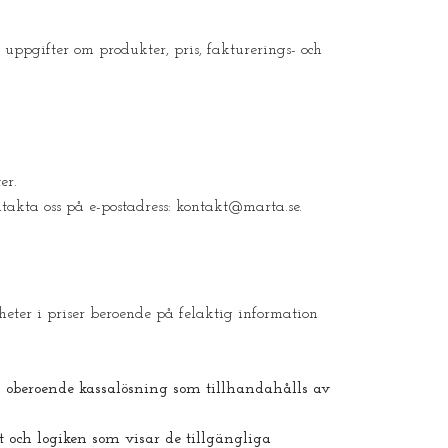
a uppgifter om produkter, pris, fakturerings- och
er.
takta oss på e-postadress:
kontakt@marta.se
.
gheter i priser beroende på felaktig information
n oberoende kassalösning som tillhandahålls av
 och logiken som visar de tillgängliga