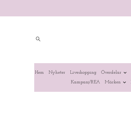
Hem
Nyheter
Liveshopping
Överdelar
Kampanj/REA
Märken