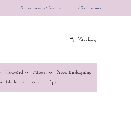
Snabb leverans / Säkra betalningar / Enkla returer
Varukorg
Hudvård
Ätbart
Presentinslagning
entskalender
Veckans Tips