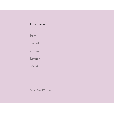
Läs mer
Hem
Kontakt
Om oss
Returer
Köpvillkor
© 2026 Marta