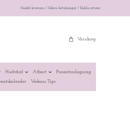
Snabb leverans / Säkra betalningar / Enkla returer
Varukorg
Hudvård
Ätbart
Presentinslagning
entskalender
Veckans Tips