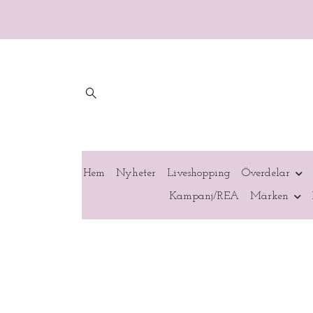
Hem
Nyheter
Liveshopping
Överdelar
Kampanj/REA
Märken