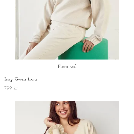
Flera val
Isay Gwen tröja
799 kr