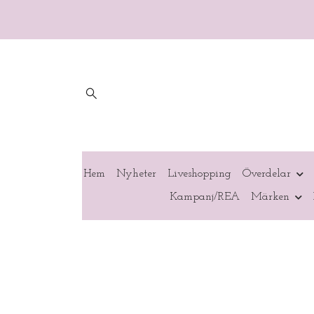
Hem
Nyheter
Liveshopping
Överdelar
Kampanj/REA
Märken