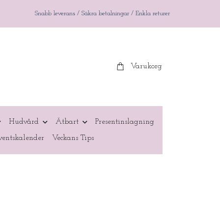
Snabb leverans / Säkra betalningar / Enkla returer
Varukorg
Hudvård
Ätbart
Presentinslagning
entskalender
Veckans Tips