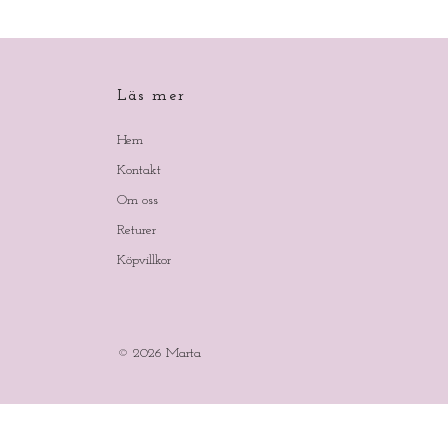
Läs mer
Hem
Kontakt
Om oss
Returer
Köpvillkor
© 2026 Marta