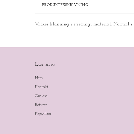
PRODUKTBESKRIVNING
Vacker klänning i stretchigt material. Normal i 
Läs mer
Hem
Kontakt
Om oss
Returer
Köpvillkor