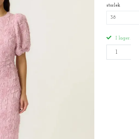
storlek
38
I lager.