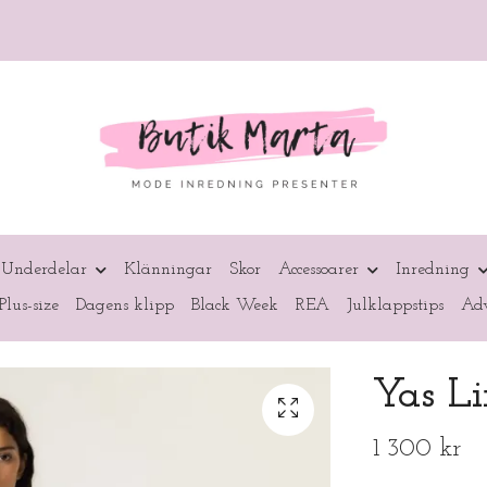
Underdelar
Klänningar
Skor
Accessoarer
Inredning
Plus-size
Dagens klipp
Black Week
REA
Julklappstips
Adv
Yas L
1 300 kr